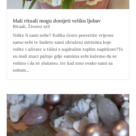
Mali rituali mogu donijeti veliku ljubav
Rituali
,
Životni stil
Volite li sami sebe? Koliko često posvetite vrijeme
samo sebi te budete sami okruženi mirisima koje
volite i uživate u tišini s najdražim toplim napitkom?To
su mali znaci pažnje gdje samima sebi kažemo da se
volimo i da se slušamo. Jer kad smo ovako sami sa
sobom...