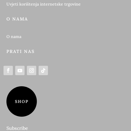
Uvjeti korištenja internetske trgovine
O NAMA
O nama
PRATI NAS
SHOP
Subscribe