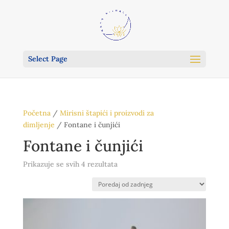
Select Page
Početna
/
Mirisni štapići i proizvodi za
dimljenje
/ Fontane i čunjići
Fontane i čunjići
Poredano
Prikazuje se svih 4 rezultata
po
najnovijem