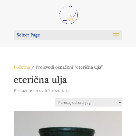
Select Page
Početna
/ Proizvodi označeni “eterična ulja”
eterična ulja
Poredano
Prikazuje se svih 7 rezultata
po
najnovijem