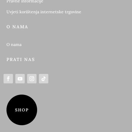
Pravne informacije
Uvjeti korištenja internetske trgovine
O NAMA
O nama
PRATI NAS
SHOP