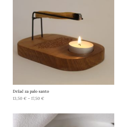
Držač za palo santo
Raspon
13,50
€
–
17,50
€
cijena:
od
13,50 €
do