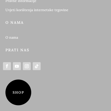
Pravne informacije
Uvjeti korištenja internetske trgovine
O NAMA
O nama
PRATI NAS
SHOP