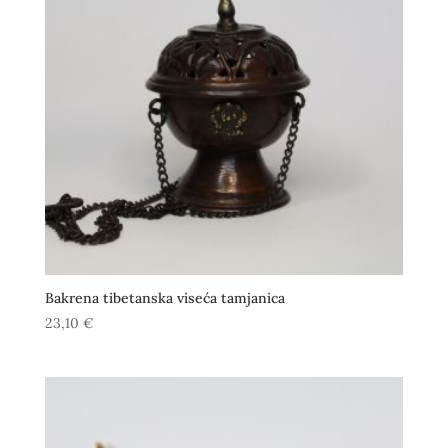
Bakrena tibetanska viseća tamjanica
23,10
€