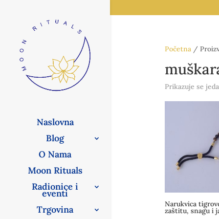
Početna
/ Proizv
muškar
Prikazuje se jeda
Naslovna
Blog
O Nama
Moon Rituals
Radionice i
eventi
Narukvica tigrov
Trgovina
zaštitu, snagu i 