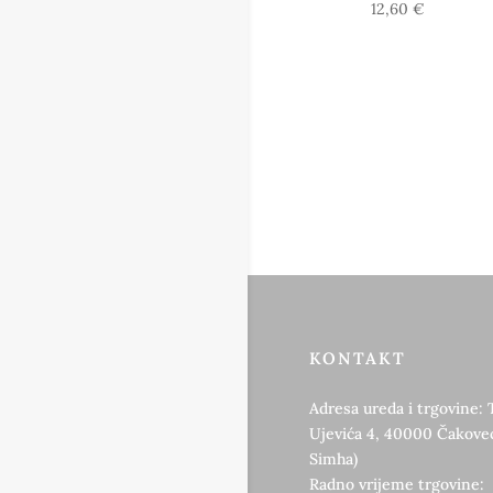
12,60
€
KONTAKT
Adresa ureda i trgovine: 
Ujevića 4, 40000 Čakovec
Simha)
Radno vrijeme trgovine: