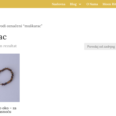
Naslovna
Blog
O Nama
Moon Rit
odi označeni “muškarac”
ac
n rezultat
o oko – za
jasnoću