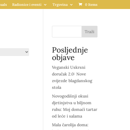
uals
Radionice i eventi
Trgovina
0 Items
Traži
Posljednje
objave
Veganski Uskrsni
doručak 2.0: Nove
zvijezde blagdanskog
stola
Novogodišnji okusi
djetinjstva u biljnom
ruhu: Moj domaći tartar
od leće i salama
Mala čarolija doma: