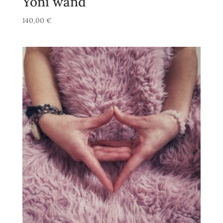
Yoni wand
140,00
€