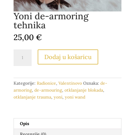
Yoni de-armoring
tehnika
25,00
€
Yoni
Dodaj u košaricu
de-
armoring
tehnika
količina
Kategorije:
Radionice
,
Valentinovo
Oznaka:
de-
armoring
,
de-armouring
,
otklanjanje blokada
,
otklanjanje trauma
,
yoni
,
yoni wand
Opis
Recenzije (0)