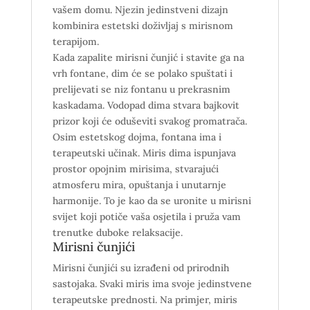
vašem domu. Njezin jedinstveni dizajn
kombinira estetski doživljaj s mirisnom
terapijom.
Kada zapalite mirisni čunjić i stavite ga na
vrh fontane, dim će se polako spuštati i
prelijevati se niz fontanu u prekrasnim
kaskadama. Vodopad dima stvara bajkovit
prizor koji će oduševiti svakog promatrača.
Osim estetskog dojma, fontana ima i
terapeutski učinak. Miris dima ispunjava
prostor opojnim mirisima, stvarajući
atmosferu mira, opuštanja i unutarnje
harmonije. To je kao da se uronite u mirisni
svijet koji potiče vaša osjetila i pruža vam
trenutke duboke relaksacije.
Mirisni čunjići
Mirisni čunjići su izrađeni od prirodnih
sastojaka. Svaki miris ima svoje jedinstvene
terapeutske prednosti. Na primjer, miris