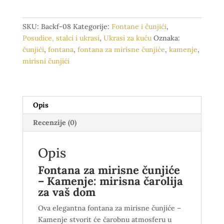
čunjiće
-
SKU:
Backf-08
Kategorije:
Fontane i čunjići
,
Kamenje
Posudice, stalci i ukrasi
,
Ukrasi za kuću
Oznaka:
količina
čunjići
,
fontana
,
fontana za mirisne čunjiće
,
kamenje
,
mirisni čunjići
Opis
Recenzije (0)
Opis
Fontana za mirisne čunjiće
– Kamenje: mirisna čarolija
za vaš dom
Ova elegantna fontana za mirisne čunjiće –
Kamenje stvorit će čarobnu atmosferu u