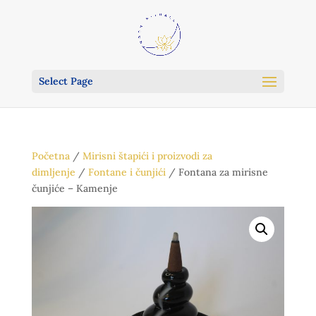
Select Page
Početna
/
Mirisni štapići i proizvodi za
dimljenje
/
Fontane i čunjići
/ Fontana za mirisne
čunjiće – Kamenje