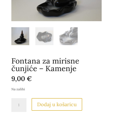
Fontana za mirisne
čunjiće – Kamenje
9,00
€
Na zalihi
Fontana
Dodaj u košaricu
za
mirisne