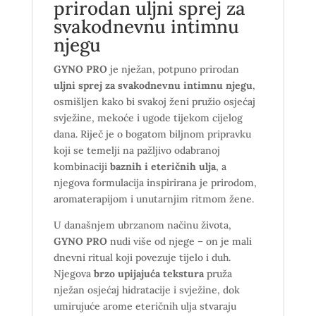
prirodan uljni sprej za
svakodnevnu intimnu
njegu
GYNO PRO
je nježan, potpuno prirodan
uljni sprej za svakodnevnu intimnu njegu
,
osmišljen kako bi svakoj ženi pružio osjećaj
svježine, mekoće i ugode tijekom cijelog
dana. Riječ je o bogatom biljnom pripravku
koji se temelji na pažljivo odabranoj
kombinaciji
baznih i eteričnih ulja
, a
njegova formulacija inspirirana je prirodom,
aromaterapijom i unutarnjim ritmom žene.
U današnjem ubrzanom načinu života,
GYNO PRO
nudi više od njege – on je mali
dnevni ritual koji povezuje tijelo i duh.
Njegova
brzo upijajuća tekstura
pruža
nježan osjećaj hidratacije i svježine, dok
umirujuće arome eteričnih ulja stvaraju