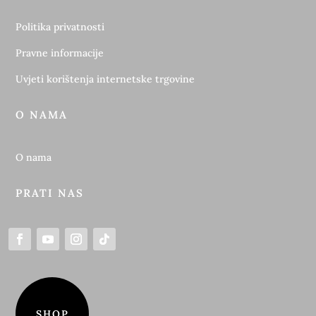
Politika privatnosti
Pravne informacije
Uvjeti korištenja internetske trgovine
O NAMA
O nama
PRATI NAS
SHOP