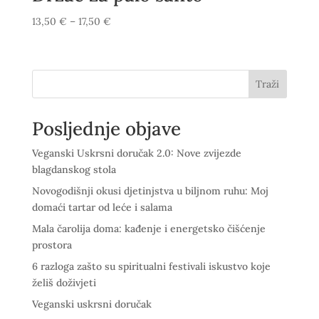
Raspon
13,50
€
–
17,50
€
cijena:
od
13,50 €
Traži
do
17,50 €
Posljednje objave
Veganski Uskrsni doručak 2.0: Nove zvijezde
blagdanskog stola
Novogodišnji okusi djetinjstva u biljnom ruhu: Moj
domaći tartar od leće i salama
Mala čarolija doma: kađenje i energetsko čišćenje
prostora
6 razloga zašto su spiritualni festivali iskustvo koje
želiš doživjeti
Veganski uskrsni doručak