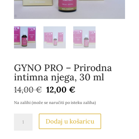
GYNO PRO – Prirodna
intimna njega, 30 ml
Izvorna
Trenutna
14,00
€
12,00
€
cijena
cijena
bila
je:
Na zalihi (može se naručiti po isteku zaliha)
je:
12,00 €.
14,00 €.
GYNO
Dodaj u košaricu
PRO
–
Prirodna