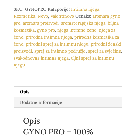
intimna
SKU:
GYNOPRO
Kategorije:
Intimna njega
,
njega,
Kozmetika
,
Novo
,
Valentinovo
Oznaka:
aromara gyno
30
pro
,
aromara proizvodi
,
aromaterapijska njega
,
biljna
ml
kozmetika
,
gyno pro
,
njega intimne zone
,
njega za
količina
žene
,
prirodna intimna njega
,
prirodna kozmetika za
žene
,
prirodni sprej za intimnu njegu
,
prirodni ženski
proizvodi
,
sprej za intimno područje
,
sprej za svježinu
,
svakodnevna intimna njega
,
uljni sprej za intimnu
njegu
Opis
Dodatne informacije
Opis
GYNO PRO – 100%