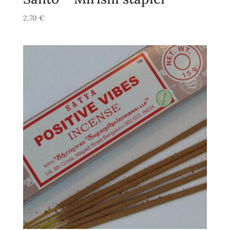
2,70
€