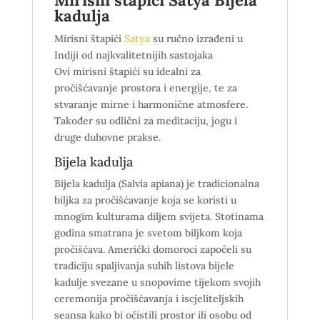
kadulja
Mirisni štapići
Satya
su ručno izrađeni u
Indiji od najkvalitetnijih sastojaka
Ovi mirisni štapići su idealni za
pročišćavanje prostora i energije, te za
stvaranje mirne i harmonične atmosfere.
Također su odlični za meditaciju, jogu i
druge duhovne prakse.
Bijela kadulja
Bijela kadulja
(Salvia apiana)
je tradicionalna
biljka za pročišćavanje koja se koristi u
mnogim kulturama diljem svijeta.
Stotinama
godina smatrana je svetom biljkom koja
pročišćava. Američki domoroci započeli su
tradiciju spaljivanja suhih listova
bijele
kadulje svezane
u snopovim
e
tijekom svojih
ceremonija pročišćavanja i iscjeliteljskih
seansa
kako bi očistili prostor ili osobu od