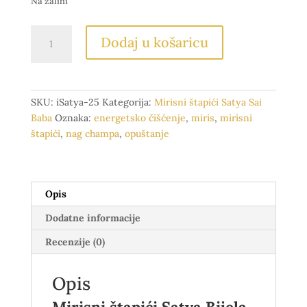
Na zalihi
Mirisni
Dodaj u košaricu
štapići
Satya
Bijela
kadulja
SKU:
iSatya-25
Kategorija:
Mirisni štapići Satya Sai
količina
Baba
Oznaka:
energetsko čišćenje
,
miris
,
mirisni
štapići
,
nag champa
,
opuštanje
Opis
Dodatne informacije
Recenzije (0)
Opis
Mirisni štapići Satya Bijela