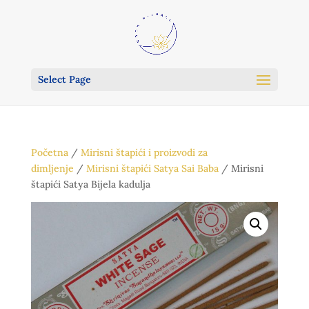
Select Page
Početna
/
Mirisni štapići i proizvodi za
dimljenje
/
Mirisni štapići Satya Sai Baba
/ Mirisni
štapići Satya Bijela kadulja