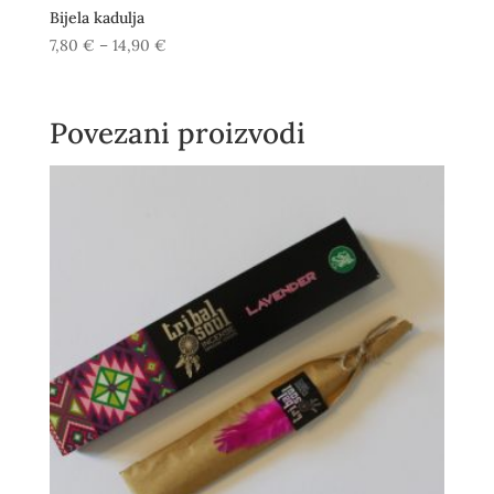
Bijela kadulja
Raspon
7,80
€
–
14,90
€
cijena:
od
7,80 €
Povezani proizvodi
do
14,90 €