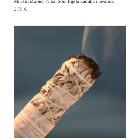
Mirisni štapići Tribal Soul Bijela kadulja i lavanda
2,70
€