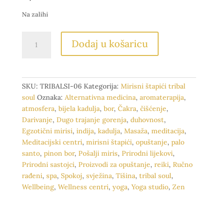
Na zalihi
Tribal
Dodaj u košaricu
Soul
Bijela
kadulja
i
SKU:
TRIBALSI-06
Kategorija:
Mirisni štapići tribal
Palo
soul
Oznaka:
Alternativna medicina
,
aromaterapija
,
Santo
atmosfera
,
bijela kadulja
,
bor
,
Čakra
,
čišćenje
,
-
Darivanje
,
Dugo trajanje gorenja
,
duhovnost
,
mirisni
Egzotični mirisi
,
indija
,
kadulja
,
Masaža
,
meditacija
,
štapići
Meditacijski centri
,
mirisni štapići
,
opuštanje
,
palo
količina
santo
,
pinon bor
,
Pošalji miris
,
Prirodni lijekovi
,
Prirodni sastojci
,
Proizvodi za opuštanje
,
reiki
,
Ručno
rađeni
,
spa
,
Spokoj
,
svježina
,
Tišina
,
tribal soul
,
Wellbeing
,
Wellness centri
,
yoga
,
Yoga studio
,
Zen