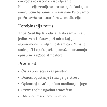
energetsko čišćenje i iscjeljivanje.
Kombinacija zemljane arome bijele kadulje s
umirujućim balzamičnim mirisom Palo Santo
pruža savršen
u
atmosferu
za meditaciju.
Kombinacija miris
Tribal Soul Bijela kadulja i Palo santo imaju
jedinstven i očaravajući miris koji je
istovremeno zemljan i balzamičan. Miris je
umirujući i opuštajući, a pomaže u stvaranju
opuštene i ugode atmosfere.
Prednosti
Čisti i pročišćava vaš prostor
Donosi opuštanje i smanjenje stresa
Oplemanjue vašu praksu meditacije i joge
Stvara toplu i ugodnu atmosferu
Održivo i etički proizvedeno