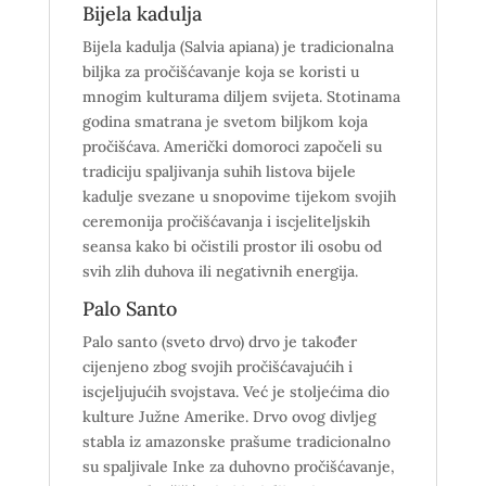
Bijela kadulja
Bijela kadulja
(Salvia apiana)
je tradicionalna
biljka za pročišćavanje koja se koristi u
mnogim kulturama diljem svijeta.
Stotinama
godina smatrana je svetom biljkom koja
pročišćava. Američki domoroci započeli su
tradiciju spaljivanja suhih listova
bijele
kadulje svezane
u snopovim
e
tijekom svojih
ceremonija pročišćavanja i iscjeliteljskih
seansa
kako bi očistili prostor ili osobu od
svih zlih duhova ili negativnih energija.
Palo Santo
Palo santo (sveto drvo) drvo je također
cijenjeno zbog svojih pročišćavajućih i
iscjeljujućih svojstava.
V
eć je stoljećima
dio
kulture Južne Amerike. Drvo ovog divljeg
stabla iz amazonske prašume tradicionalno
su spaljivale Inke za duhovno pročišćavanje,