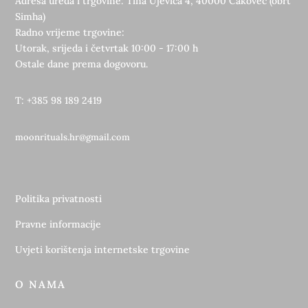
Adresa ureda i trgovine: Tina Ujevića 4, 40000 Čakovec (obrt
Simha)
Radno vrijeme trgovine:
Utorak, srijeda i četvrtak 10:00 - 17:00 h
Ostale dane prema dogovoru.
T: +385 98 189 2419
moonrituals.hr@gmail.com
Politika privatnosti
Pravne informacije
Uvjeti korištenja internetske trgovine
O NAMA