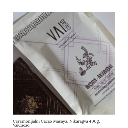
Ceremonijalni Cacao Masaya, Nikaragva 400g,
VaiCacao