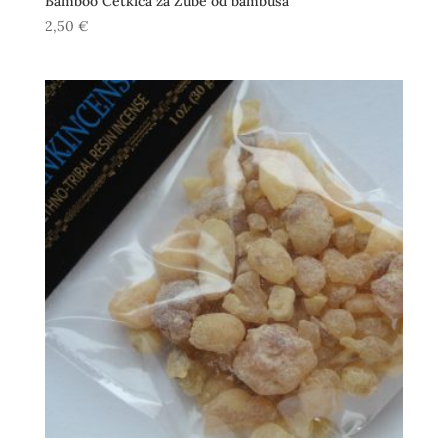
Bamboo Četkica za Zube od bambusa
2,50
€