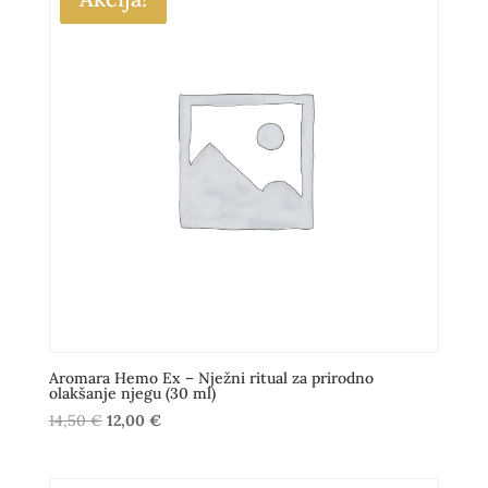
Aromara Hemo Ex – Nježni ritual za prirodno
olakšanje njegu (30 ml)
Izvorna
Trenutna
14,50
€
12,00
€
cijena
cijena
bila
je: