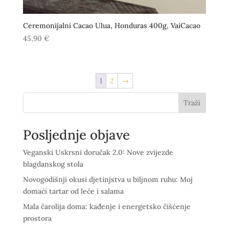
Ceremonijalni Cacao Ulua, Honduras 400g, VaiCacao
45,90
€
1
2
→
Traži
Posljednje objave
Veganski Uskrsni doručak 2.0: Nove zvijezde
blagdanskog stola
Novogodišnji okusi djetinjstva u biljnom ruhu: Moj
domaći tartar od leće i salama
Mala čarolija doma: kađenje i energetsko čišćenje
prostora