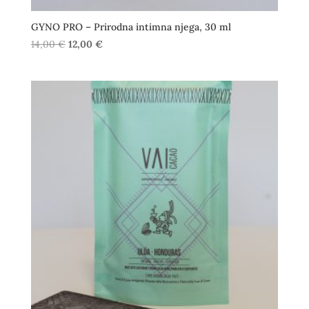
GYNO PRO – Prirodna intimna njega, 30 ml
Izvorna
Trenutna
14,00
€
12,00
€
cijena
cijena
bila
je:
je:
12,00 €.
14,00 €.