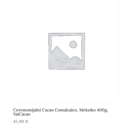
je:
12,00 €.
14,50 €.
Ceremonijalni Cacao Comalcalco, Meksiko 400g,
VaiCacao
45,90
€