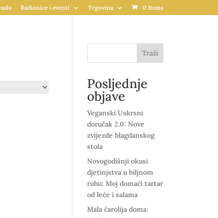
uals
Radionice i eventi
Trgovina
0 Items
Traži
Posljednje
objave
Veganski Uskrsni
doručak 2.0: Nove
zvijezde blagdanskog
stola
Novogodišnji okusi
djetinjstva u biljnom
ruhu: Moj domaći tartar
od leće i salama
Mala čarolija doma: