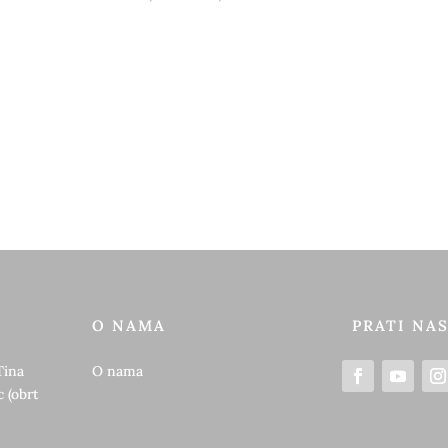
cijena:
od
18,00 €
do
22,00 €
O NAMA
PRATI NA
Tina
O nama
 (obrt