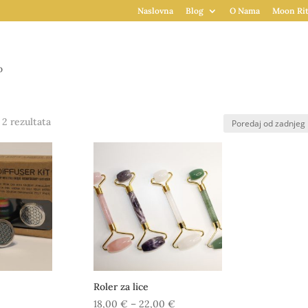
Naslovna
Blog
O Nama
Moon Rit
o
Poredano
 2 rezultata
po
najnovijem
Roler za lice
Raspon
18,00
€
–
22,00
€