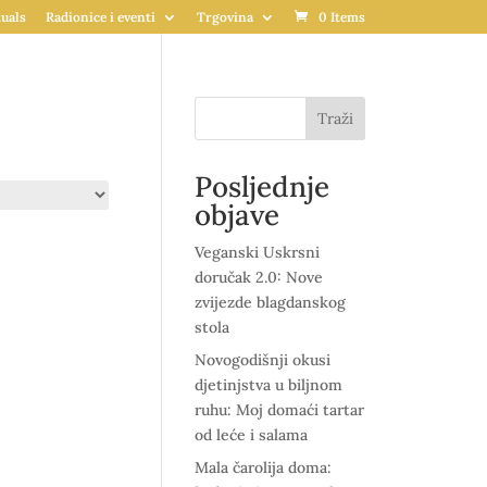
uals
Radionice i eventi
Trgovina
0 Items
Traži
Posljednje
objave
Veganski Uskrsni
doručak 2.0: Nove
zvijezde blagdanskog
stola
Novogodišnji okusi
djetinjstva u biljnom
ruhu: Moj domaći tartar
od leće i salama
Mala čarolija doma: