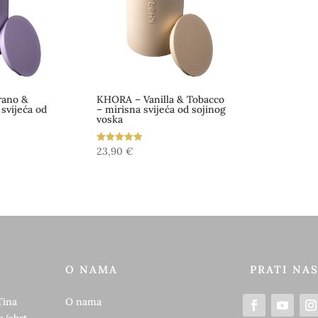
rano &
KHORA – Vanilla & Tobacco
svijeća od
– mirisna svijeća od sojinog
voska
23,90
€
Ocijenjeno
5.00
od 5
O NAMA
PRATI NA
Tina
O nama