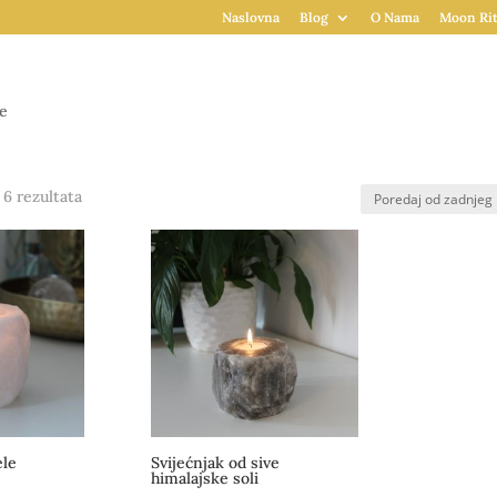
Naslovna
Blog
O Nama
Moon Rit
e
Poredano
 6 rezultata
po
najnovijem
ele
Svijećnjak od sive
himalajske soli