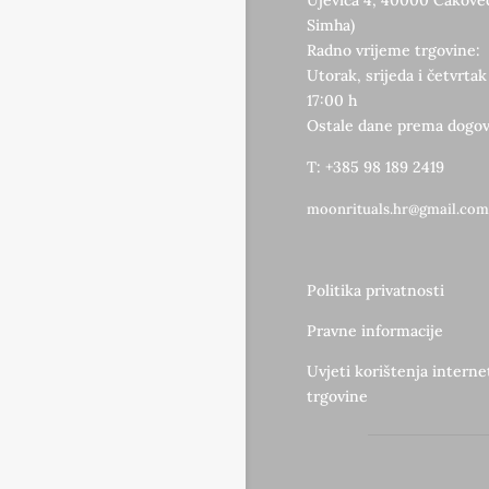
Ujevića 4, 40000 Čakovec
Simha)
Radno vrijeme trgovine:
Utorak, srijeda i četvrtak
17:00 h
Ostale dane prema dogov
T: +385 98 189 2419
moonrituals.hr@gmail.com
Politika privatnosti
Pravne informacije
Uvjeti korištenja intern
trgovine