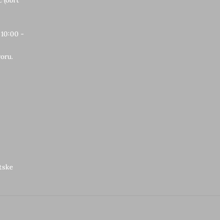
 (obrt
 10:00 -
oru.
etske