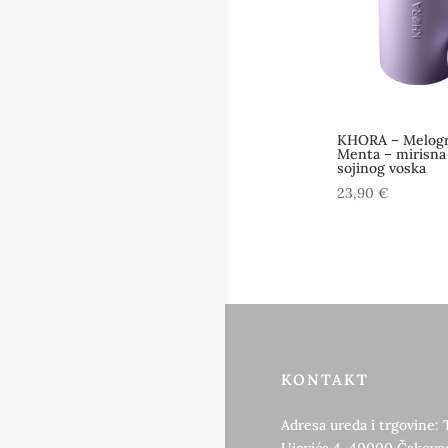
KHORA – Melog
Menta – mirisna 
sojinog voska
23,90
€
KONTAKT
Adresa ureda i trgovine: 