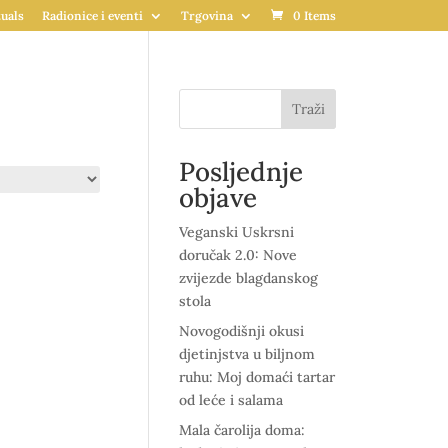
uals
Radionice i eventi
Trgovina
0 Items
Traži
Posljednje
objave
Veganski Uskrsni
doručak 2.0: Nove
zvijezde blagdanskog
stola
Novogodišnji okusi
djetinjstva u biljnom
ruhu: Moj domaći tartar
od leće i salama
Mala čarolija doma: