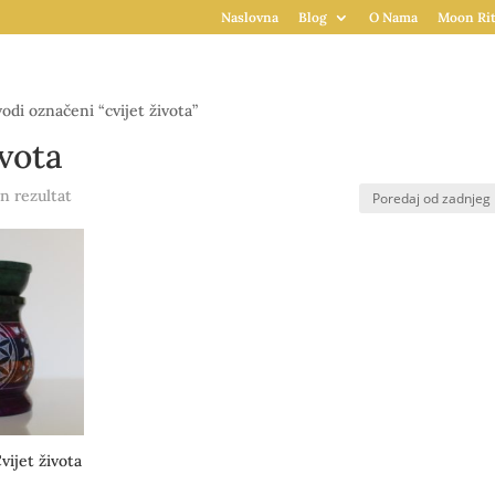
Naslovna
Blog
O Nama
Moon Rit
odi označeni “cvijet života”
ivota
n rezultat
vijet života