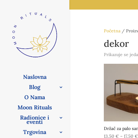
Početna
/ Proizv
dekor
Prikazuje se jeda
Naslovna
Blog
O Nama
Moon Rituals
Radionice i
eventi
Držač za palo sa
Trgovina
13,50
€
–
17,50
€