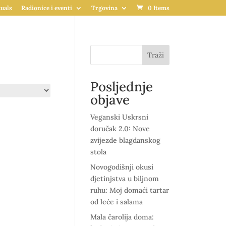
uals
Radionice i eventi
Trgovina
0 Items
Traži
Posljednje
objave
Veganski Uskrsni
doručak 2.0: Nove
zvijezde blagdanskog
stola
Novogodišnji okusi
djetinjstva u biljnom
ruhu: Moj domaći tartar
od leće i salama
Mala čarolija doma: