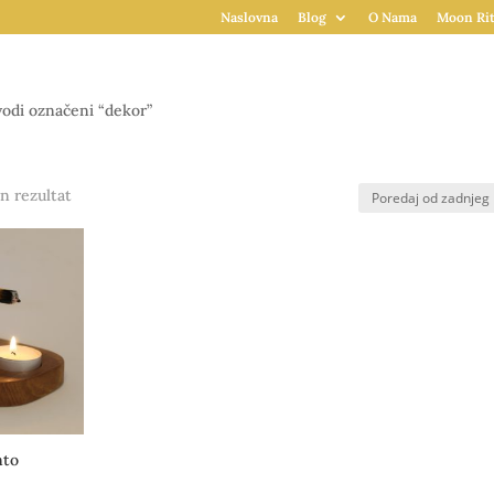
Naslovna
Blog
O Nama
Moon Rit
odi označeni “dekor”
n rezultat
nto
Raspon