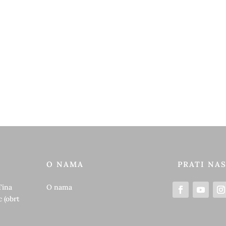
cijena:
od
13,50 €
do
17,50 €
O NAMA
PRATI NA
Tina
O nama
 (obrt