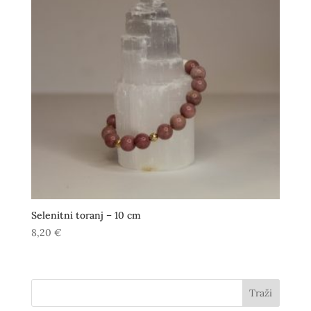
Selenitni toranj – 10 cm
8,20
€
Traži