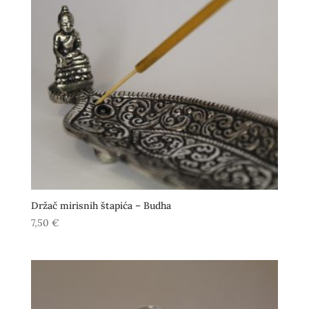
Držač mirisnih štapića – Budha
7,50
€