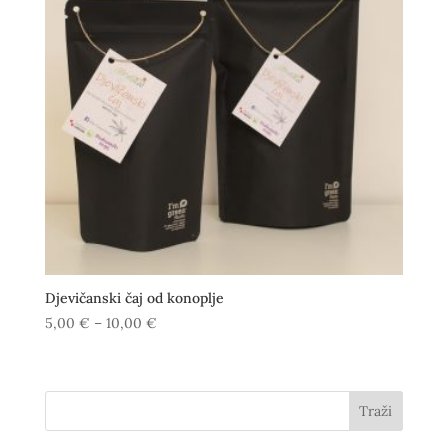
Djevičanski čaj od konoplje
Raspon
5,00
€
–
10,00
€
cijena:
od
5,00 €
Traži
do
10,00 €