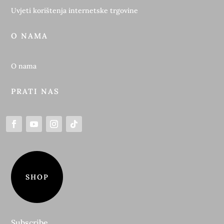
Uvjeti korištenja internetske trgovine
O NAMA
O nama
PRATI NAS
SHOP
Subscribe