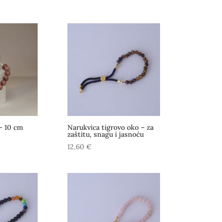
cijena:
od
13,50 €
do
17,50 €
 – 10 cm
Narukvica tigrovo oko – za
zaštitu, snagu i jasnoću
12,60
€