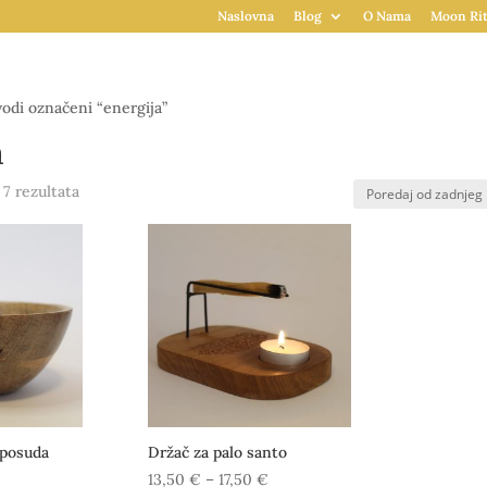
Naslovna
Blog
O Nama
Moon Rit
odi označeni “energija”
a
Poredano
 7 rezultata
po
najnovijem
 posuda
Držač za palo santo
Raspon
13,50
€
–
17,50
€