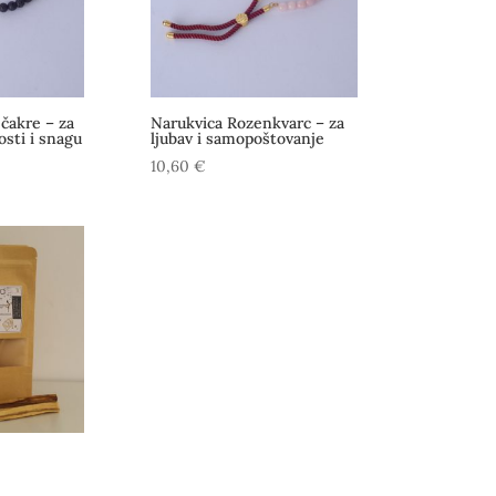
 čakre – za
Narukvica Rozenkvarc – za
osti i snagu
ljubav i samopoštovanje
10,60
€