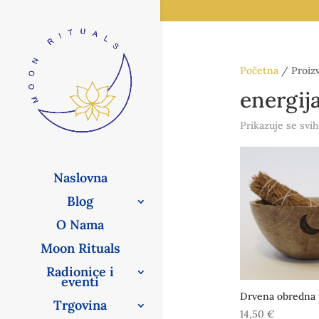
Početna
/ Proizv
energij
Prikazuje se svih
Naslovna
Blog
O Nama
Moon Rituals
Radionice i
eventi
Drvena obredna
Trgovina
14,50
€