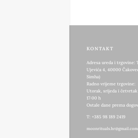
KONTAKT
Adresa ureda i trgovine: 
Ujevića 4, 40000 Čakovec
Simha)
Radno vrijeme trgovine:
Utorak, srijeda i četvrtak
17:00 h
Ostale dane prema dogov
T: +385 98 189 2419
moonrituals.hr@gmail.com