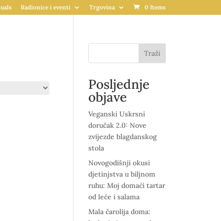
uals
Radionice i eventi
Trgovina
0 Items
Traži
Posljednje
objave
Veganski Uskrsni
doručak 2.0: Nove
zvijezde blagdanskog
stola
Novogodišnji okusi
djetinjstva u biljnom
ruhu: Moj domaći tartar
od leće i salama
Mala čarolija doma: