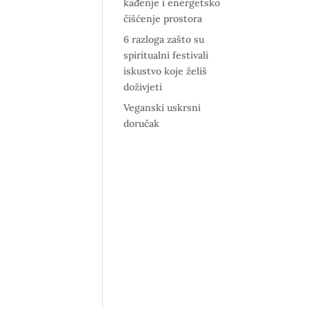
kađenje i energetsko
čišćenje prostora
6 razloga zašto su
spiritualni festivali
iskustvo koje želiš
doživjeti
Veganski uskrsni
doručak