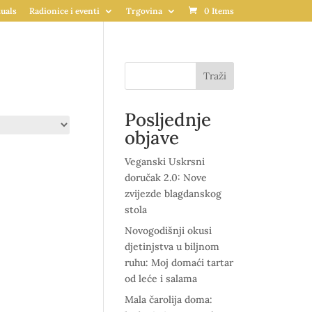
uals
Radionice i eventi
Trgovina
0 Items
Traži
Posljednje
objave
Veganski Uskrsni
doručak 2.0: Nove
zvijezde blagdanskog
stola
Novogodišnji okusi
djetinjstva u biljnom
ruhu: Moj domaći tartar
od leće i salama
Mala čarolija doma: