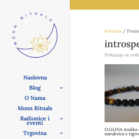
Početna
/ Proizv
introsp
Prikazuje se svih
Naslovna
Blog
O Nama
Moon Rituals
Radionice i
eventi
O.GLINA muška d
Trgovina
narukvica s tig