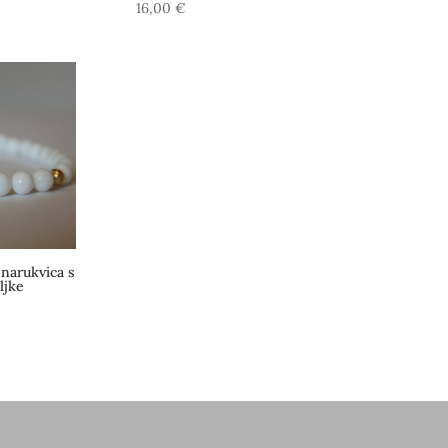
16,00
€
narukvica s
ljke