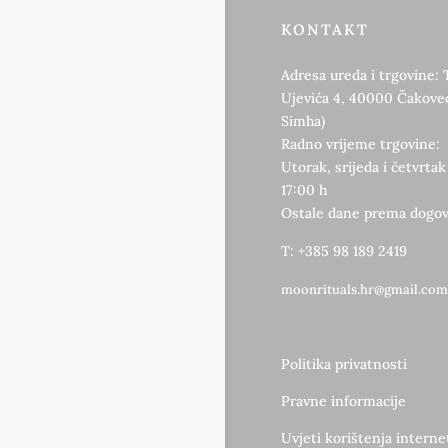
KONTAKT
Adresa ureda i trgovine: 
Ujevića 4, 40000 Čakovec
Simha)
Radno vrijeme trgovine:
Utorak, srijeda i četvrtak
17:00 h
Ostale dane prema dogov
T: +385 98 189 2419
moonrituals.hr@gmail.com
Politika privatnosti
Pravne informacije
Uvjeti korištenja intern