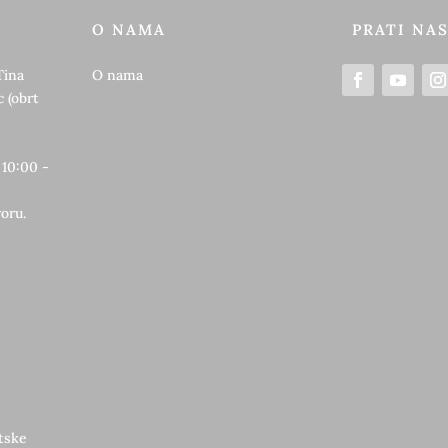
O NAMA
PRATI NA
Tina
O nama
 (obrt
 10:00 -
oru.
etske