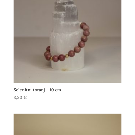
Selenitni toranj – 10 cm
8,20
€