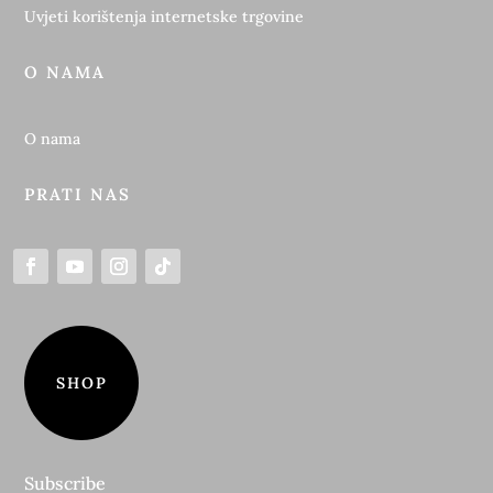
Uvjeti korištenja internetske trgovine
O NAMA
O nama
PRATI NAS
SHOP
Subscribe