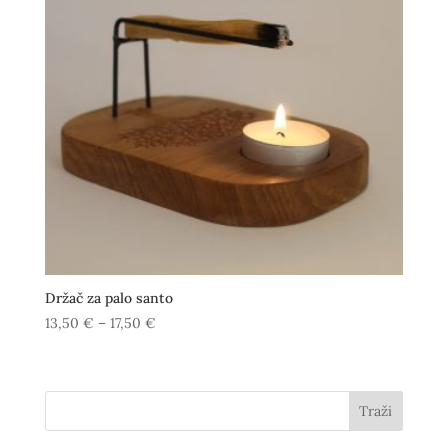
Držač za palo santo
Raspon
13,50
€
–
17,50
€
cijena:
od
13,50 €
Traži
do
17,50 €