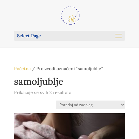
Select Page
Početna
/ Proizvodi označeni “samoljublje”
samoljublje
Poredano
Prikazuje se svih 2 rezultata
po
najnovijem