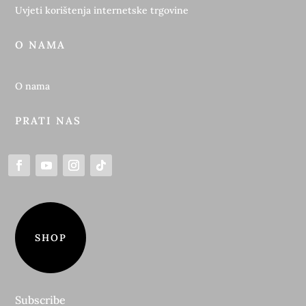
Uvjeti korištenja internetske trgovine
O NAMA
O nama
PRATI NAS
SHOP
Subscribe