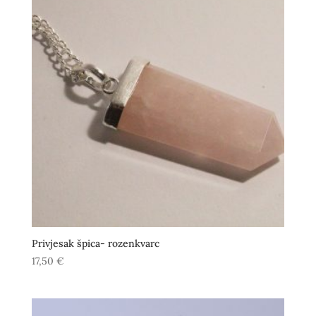
Privjesak špica- rozenkvarc
17,50
€