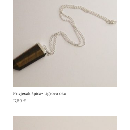
Privjesak špica- tigrovo oko
17,50
€