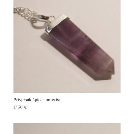
Privjesak špica- ametist
17,50
€