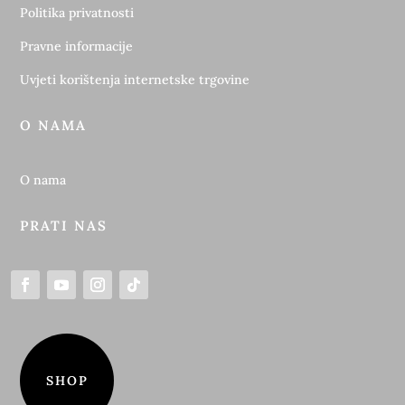
Politika privatnosti
Pravne informacije
Uvjeti korištenja internetske trgovine
O NAMA
O nama
PRATI NAS
SHOP