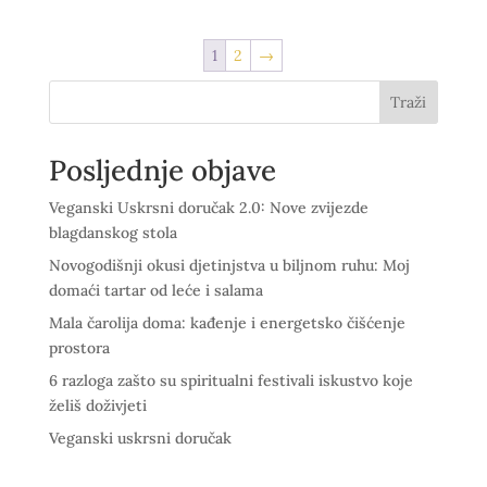
1
2
→
Traži
Posljednje objave
Veganski Uskrsni doručak 2.0: Nove zvijezde
blagdanskog stola
Novogodišnji okusi djetinjstva u biljnom ruhu: Moj
domaći tartar od leće i salama
Mala čarolija doma: kađenje i energetsko čišćenje
prostora
6 razloga zašto su spiritualni festivali iskustvo koje
želiš doživjeti
Veganski uskrsni doručak