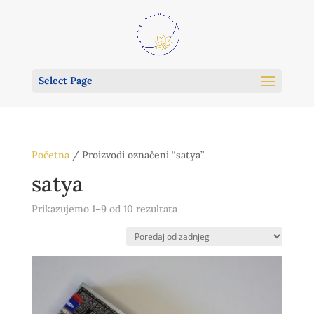
Select Page
Početna
/ Proizvodi označeni “satya”
satya
Poredano
Prikazujemo 1–9 od 10 rezultata
po
najnovijem