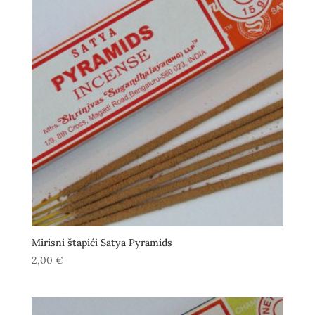
Mirisni štapići Satya Pyramids
2,00
€