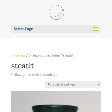
Select Page
Početna
/ Proizvodi označeni “steatit”
steatit
Poredano
Prikazuje se svih 2 rezultata
po
najnovijem