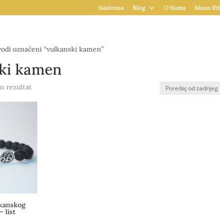
Naslovna
Blog
O Nama
Moon Rit
odi označeni “vulkanski kamen”
ki kamen
n rezultat
lkanskog
– list