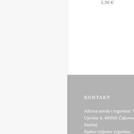
5,30
€
KONTAKT
Adresa ureda i trgovine: 
Ujevića 4, 40000 Čakovec
Simha)
Radno vrijeme trgovine: