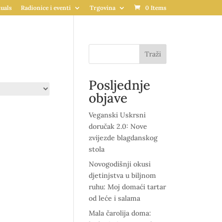
uals
Radionice i eventi
Trgovina
0 Items
Traži
Posljednje
objave
Veganski Uskrsni
doručak 2.0: Nove
zvijezde blagdanskog
stola
Novogodišnji okusi
djetinjstva u biljnom
ruhu: Moj domaći tartar
od leće i salama
Mala čarolija doma: