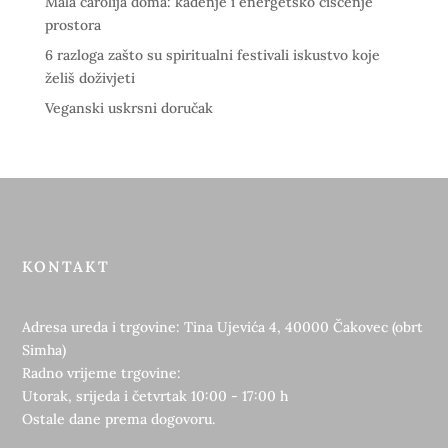
Mala čarolija doma: kađenje i energetsko čišćenje
prostora
6 razloga zašto su spiritualni festivali iskustvo koje
želiš doživjeti
Veganski uskrsni doručak
KONTAKT
Adresa ureda i trgovine: Tina Ujevića 4, 40000 Čakovec (obrt
Simha)
Radno vrijeme trgovine:
Utorak, srijeda i četvrtak 10:00 - 17:00 h
Ostale dane prema dogovoru.