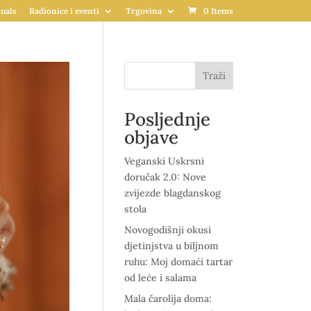
uals
Radionice i eventi
Trgovina
0 Items
Traži
Posljednje
objave
Veganski Uskrsni
doručak 2.0: Nove
zvijezde blagdanskog
stola
Novogodišnji okusi
djetinjstva u biljnom
ruhu: Moj domaći tartar
od leće i salama
Mala čarolija doma: