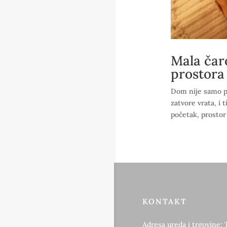
Mala čaro
prostora
Dom nije samo pro
zatvore vrata, i 
početak, prostor 
KONTAKT
Adresa ureda i trgovine: 