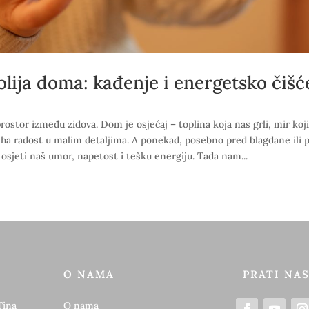
lija doma: kađenje i energetsko čišć
stor između zidova. Dom je osjećaj – toplina koja nas grli, mir koji
tiha radost u malim detaljima. A ponekad, posebno pred blagdane ili 
osjeti naš umor, napetost i tešku energiju. Tada nam...
O NAMA
PRATI NA
Tina
O nama