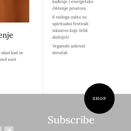
kađenje i energetsko
čišćenje prostora
6 razloga zašto su
spiritualni festivali
iskustvo koje želiš
enje
doživjeti
Veganski uskrsni
doručak
 ulazi kad se
pred novi
SHOP
Subscribe
S