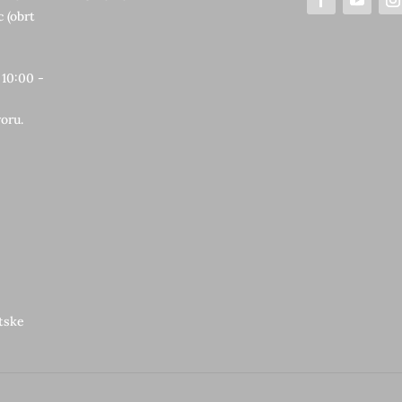
 (obrt
 10:00 -
oru.
etske