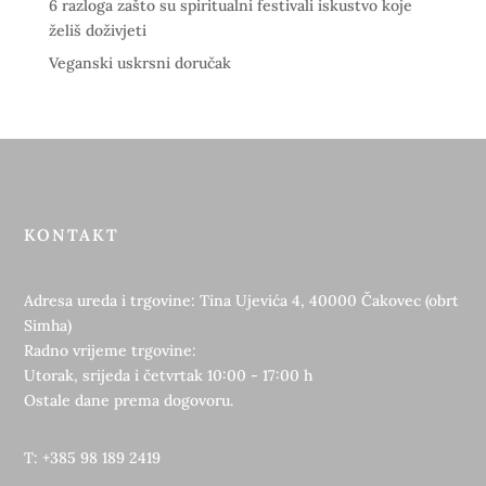
6 razloga zašto su spiritualni festivali iskustvo koje
želiš doživjeti
Veganski uskrsni doručak
KONTAKT
Adresa ureda i trgovine: Tina Ujevića 4, 40000 Čakovec (obrt
Simha)
Radno vrijeme trgovine:
Utorak, srijeda i četvrtak 10:00 - 17:00 h
Ostale dane prema dogovoru.
T: +385 98 189 2419