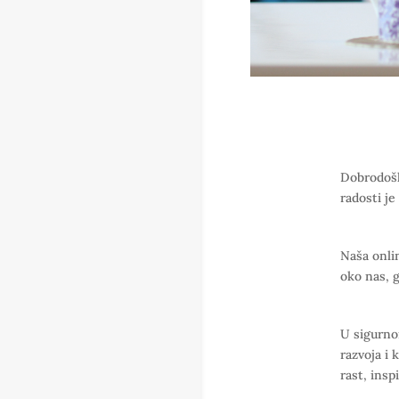
Dobrodošli
radosti je
Naša onlin
oko nas, g
U sigurno
razvoja i 
rast, insp