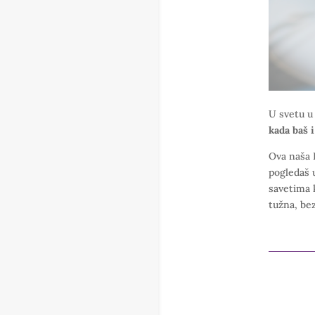
U svetu u
kada baš i
Ova naša I
pogledaš 
savetima 
tužna, bez