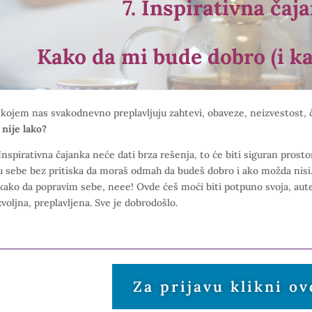
7. Inspirativna čaj
Kako da mi bude dobro (i ka
 kojem nas svakodnevno preplavljuju zahtevi, obaveze, neizvestost,
 nije lako?
nspirativna čajanka neće dati brza rešenja, to će biti siguran prost
u sebe bez pritiska da moraš odmah da budeš dobro i ako možda nisi.
kako da popravim sebe, neee! Ovde ćeš moći biti potpuno svoja, aute
voljna, preplavljena. Sve je dobrodošlo.
Za prijavu klikni ov