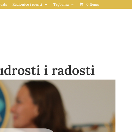
uals
Radionice i eventi
Trgovina
0 Items
drosti i radosti