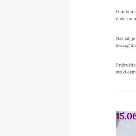
U nekim od
dodatno o
Naš cilj j
svakog dru
Pridružite
svaki osmi
15.0