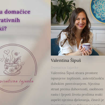
u domaćice
rativnih
ki?
Valentina Šipuš
Domaćica čajanke
Valentina Šipuš stvara prostore
ispunjene toplinom, autentičnošću 
dubokim povezivanjem. Njezina
strast prema duhovnosti, osobnom
rastu i ljepoti života prožima svaki
aspekt njezina djelovanja, čineći je