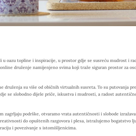
 u oazu topline i inspiracije, u prostor gdje se susreću mudrost i ra
 online druženje namijenjeno svima koji traže siguran prostor za osob
e druženja su više od običnih virtualnih susreta. To su putovanja p
dje se slobodno dijele priče, iskustva i mudrosti, a radost autentič
m zagrljaju podrške, otvaramo vrata autentičnosti i slobode izraža
kreativnosti do opuštenih razgovora i plesa, istražujemo bogatstvo lju
iraciju i povezivanje s istomišljenicima.