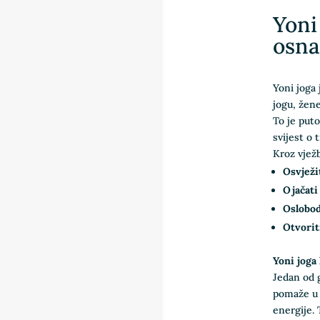
Yoni
osna
Yoni joga 
jogu, žene
To je put
svijest o 
Kroz vježb
Osvježit
Ojačati
Oslobodi
Otvorit
Yoni joga
Jedan od g
pomaže u 
energije.