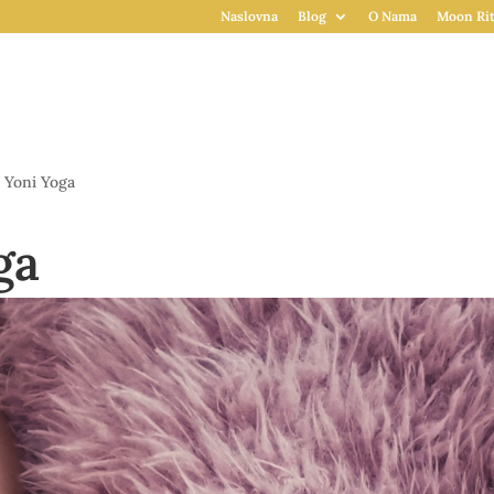
Naslovna
Blog
O Nama
Moon Rit
Yoni Yoga
ga