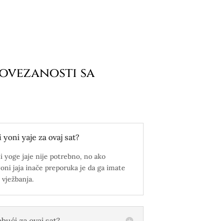
 povezanosti sa
 yoni yaje za ovaj sat?
i yoge jaje nije potrebno, no ako
yoni jaja inače preporuka je da ga imate
 vježbanja.
bući za ovaj sat?