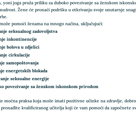
, yoni joga pruža priliku za duboko povezivanje sa ženskom iskonsk
mudrost. Žene će pronaći podršku u otkrivanju svoje unutarnje snage 
rhe.
 može pomoći ženama na mnogo načina, uključujući:
anje seksualnog zadovoljstva
je inkontinencije
je bolova u zdjelici
anje cirkulacije
je samopoštovanja
je energetskih blokada
anje seksualne energije
ko povezivanje sa ženskom iskonskom prirodom
je moćna praksa koja može imati pozitivne učinke na zdravlje, dobrob
 pronađite kvalificiranog učitelja koji će vam pomoći da započnete s
k Here