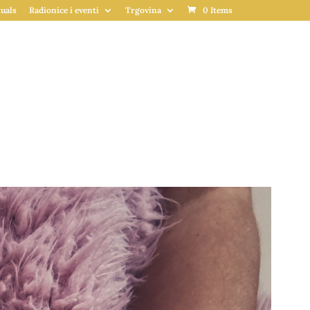
uals
Radionice i eventi
Trgovina
0 Items