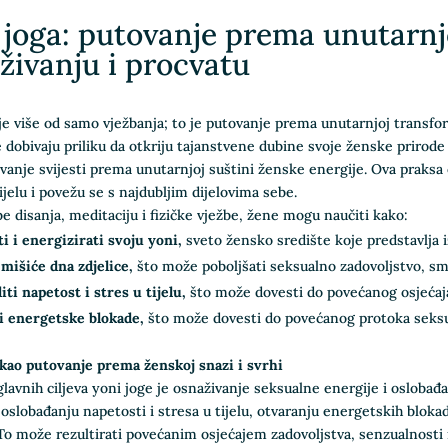
 joga: putovanje prema unutarnjo
živanju i procvatu
je više od samo vježbanja; to je putovanje prema unutarnjoj transfor
 dobivaju priliku da otkriju tajanstvene dubine svoje ženske prirode
ovanje svijesti prema unutarnjoj suštini ženske energije. Ova praks
tijelu i povežu se s najdubljim dijelovima sebe.
e disanja, meditaciju i fizičke vježbe, žene mogu naučiti kako:
i i energizirati svoju yoni,
sveto žensko središte koje predstavlja iz
 mišiće dna zdjelice,
što može poboljšati seksualno zadovoljstvo, sman
ti napetost i stres u tijelu,
što može dovesti do povećanog osjećaja
i energetske blokade,
što može dovesti do povećanog protoka seksua
 kao putovanje prema ženskoj snazi i svrhi
lavnih ciljeva yoni joge je osnaživanje seksualne energije i osloba
oslobađanju napetosti i stresa u tijelu, otvaranju energetskih blok
 To može rezultirati povećanim osjećajem zadovoljstva, senzualnosti 