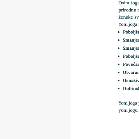
Osim toga
prirodnu 
ženske sv
Yoni joga
Poboljš
Smanjen
Smanjen
Poboljš
Povećan
Otvaran
Osnaživ
Dubins
Yoni joga 
yoni jogu,
Clic