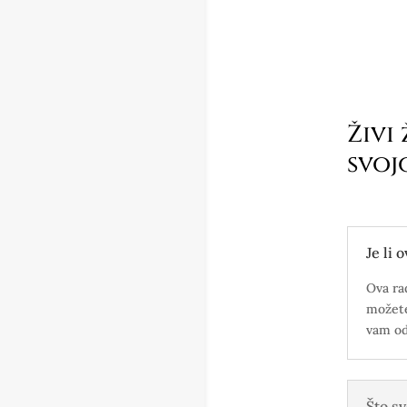
Živi 
svoj
Je li 
Ova ra
možete
vam od
Što sv