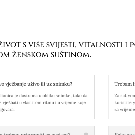
život s više svijesti, vitalnosti i
om ženskom suštinom.
ovo vježbanje uživo ili uz snimku?
Trebam li
dionica je dostupna u obliku snimke, tako da
Za sat yon
 vježbati u vlastitom ritmu i u vrijeme koje
koristite 
govara.
za vrijeme
e trebam pripremiti za ovaj sat?
Kako se o