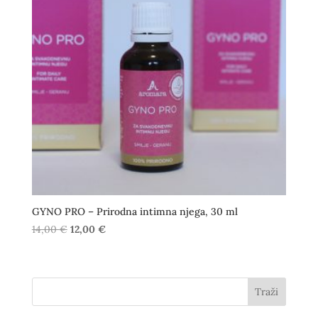
GYNO PRO – Prirodna intimna njega, 30 ml
Izvorna
Trenutna
14,00
€
12,00
€
cijena
cijena
bila
je:
je:
12,00 €.
Traži
14,00 €.