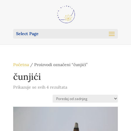
Select Page
Početna
/ Proizvodi označeni “čunjići”
čunjići
Poredano
Prikazuje se svih 4 rezultata
po
najnovijem