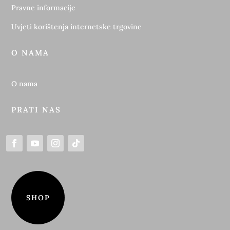
Pravne informacije
Uvjeti korištenja internetske trgovine
O NAMA
O nama
PRATI NAS
SHOP