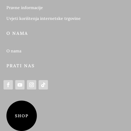
Pravne informacije
Uvjeti korištenja internetske trgovine
O NAMA
O nama
PRATI NAS
SHOP