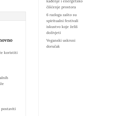
kađenje i energetsko
čišćenje prostora
6 razloga zašto su
spiritualni festivali
iskustvo koje želiš
doživjeti
uhovno
Veganski uskrsni
doručak
e koristiti
alnih
ože
 postaviti