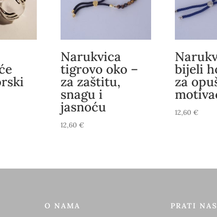
Narukvica
Narukv
uće
tigrovo oko –
bijeli h
rski
za zaštitu,
za opuš
snagu i
motiva
jasnoću
12,60
€
12,60
€
O NAMA
PRATI NA