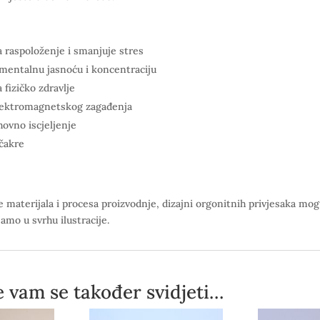
a raspoloženje i smanjuje stres
mentalnu jasnoću i koncentraciju
 fizičko zdravlje
elektromagnetskog zagađenja
hovno iscjeljenje
 čakre
 materijala i procesa proizvodnje, dizajni orgonitnih privjesaka mogu
samo u svrhu ilustracije.
 vam se također svidjeti…