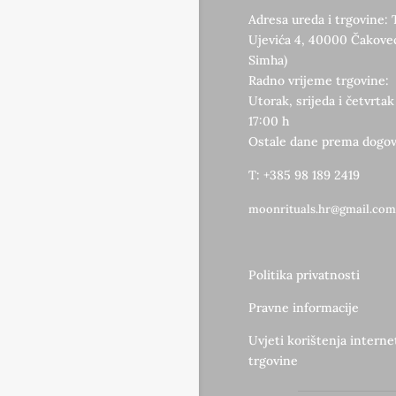
Adresa ureda i trgovine: 
Ujevića 4, 40000 Čakovec
Simha)
Radno vrijeme trgovine:
Utorak, srijeda i četvrtak
17:00 h
Ostale dane prema dogov
T: +385 98 189 2419
moonrituals.hr@gmail.com
Politika privatnosti
Pravne informacije
Uvjeti korištenja intern
trgovine