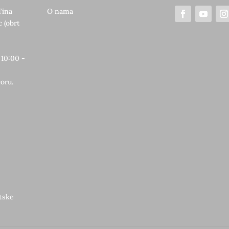
Tina
O nama
 (obrt
 10:00 -
oru.
etske