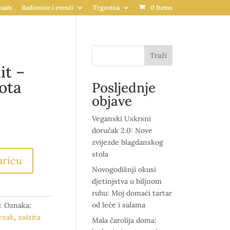
uals
Radionice i eventi
Trgovina
0 Items
Traži
it –
vota
Posljednje
objave
Veganski Uskrsni
doručak 2.0: Nove
zvijezde blagdanskog
stola
aricu
Novogodišnji okusi
djetinjstva u biljnom
ruhu: Moj domaći tartar
od leće i salama
t
Oznaka:
jesak
,
zaštita
Mala čarolija doma: