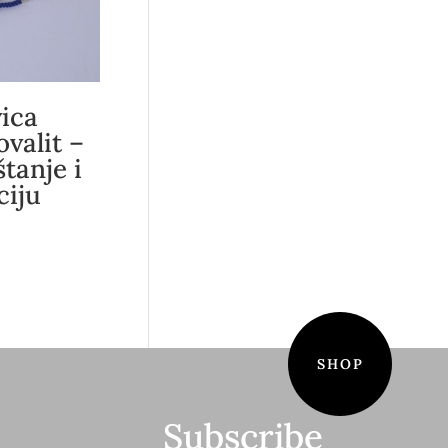
ica
ovalit –
tanje i
ciju
SHOP
Subscribe
S