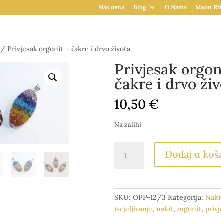
Naslovna
Blog
O Nama
Moon Rit
/ Privjesak orgonit – čakre i drvo života
Privjesak orgon
čakre i drvo ži
10,50
€
Na zalihi
Privjesak
Dodaj u koš
orgonit
-
čakre
i
SKU:
OPP-12/3
Kategorija:
Naki
drvo
iscjeljivanje
,
nakit
,
orgonit
,
priv
života