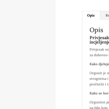
Opis
Re
Opis
Privjesak
iscjeljenj
Privjesak or
za duhovno 
Kako djeluj
Orgonit je m
strugotina i
pročistiti i
Kako se kor
Orgonitni pr
na bilo koje