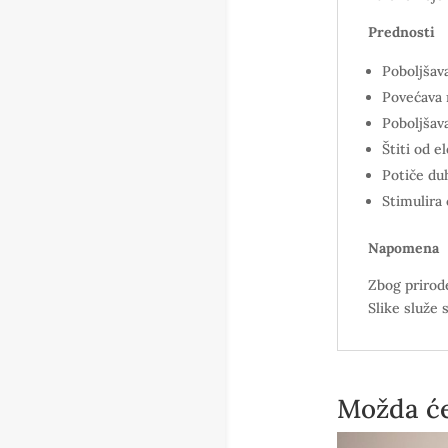
Prednosti
Poboljšav
Povećava 
Poboljšava
Štiti od 
Potiče du
Stimulira
Napomena
Zbog prirode
Slike služe 
Možda će