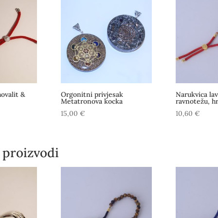
hovalit &
Orgonitni privjesak
Narukvica lav
Metatronova kocka
ravnotežu, hr
15,00
€
10,60
€
 proizvodi