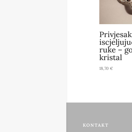
Privjesak
iscjeljuj
ruke – go
kristal
18,70
€
KONTAKT