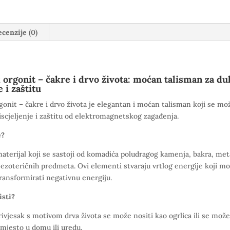
količina
cenzije (0)
 orgonit – čakre i drvo života: moćan talisman za d
e i zaštitu
gonit – čakre i drvo života je elegantan i moćan talisman koji se mož
iscjeljenje i zaštitu od elektromagnetskog zagađenja.
e?
aterijal koji se sastoji od komadića poludragog kamenja, bakra, met
 ezoteričnih predmeta. Ovi elementi stvaraju vrtlog energije koji m
 transformirati negativnu energiju.
isti?
ivjesak s motivom drva života se može nositi kao ogrlica ili se može
 mjesto u domu ili uredu.