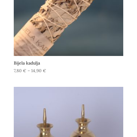
Bijela kadulja
Raspon
7,80
€
–
14,90
€
cijena:
od
7,80 €
do
14,90 €