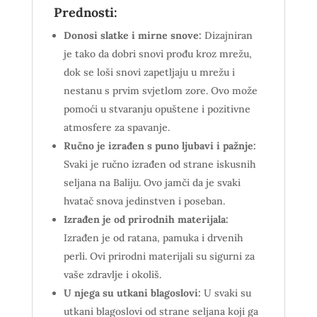
Prednosti:
Donosi slatke i mirne snove:
Dizajniran
je tako da dobri snovi prođu kroz mrežu,
dok se loši snovi zapetljaju u mrežu i
nestanu s prvim svjetlom zore. Ovo može
pomoći u stvaranju opuštene i pozitivne
atmosfere za spavanje.
Ručno je izrađen s puno ljubavi i pažnje:
Svaki je ručno izrađen od strane iskusnih
seljana na Baliju. Ovo jamči da je svaki
hvatač snova jedinstven i poseban.
Izrađen je od prirodnih materijala:
Izrađen je od ratana, pamuka i drvenih
perli. Ovi prirodni materijali su sigurni za
vaše zdravlje i okoliš.
U njega su utkani blagoslovi:
U svaki su
utkani blagoslovi od strane seljana koji ga