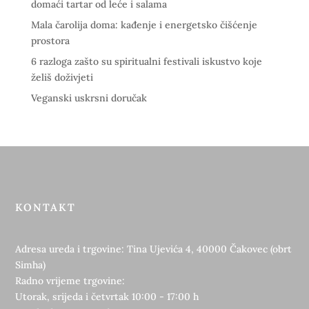
domaći tartar od leće i salama
Mala čarolija doma: kađenje i energetsko čišćenje
prostora
6 razloga zašto su spiritualni festivali iskustvo koje
želiš doživjeti
Veganski uskrsni doručak
KONTAKT
Adresa ureda i trgovine: Tina Ujevića 4, 40000 Čakovec (obrt
Simha)
Radno vrijeme trgovine:
Utorak, srijeda i četvrtak 10:00 - 17:00 h