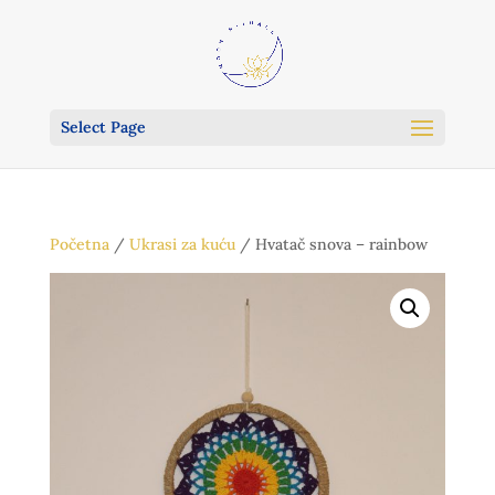
Select Page
Početna
/
Ukrasi za kuću
/ Hvatač snova – rainbow