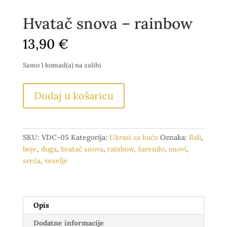
Hvatač snova – rainbow
13,90
€
Samo 1 komad(a) na zalihi
Hvatač
Dodaj u košaricu
snova
-
rainbow
količina
SKU:
VDC-05
Kategorija:
Ukrasi za kuću
Oznaka:
Bali
,
boje
,
duga
,
hvatač snova
,
rainbow
,
šarenilo
,
snovi
,
sreća
,
veselje
Opis
Dodatne informacije