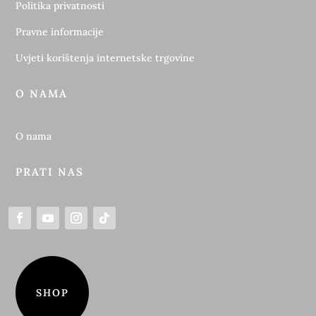
Politika privatnosti
Pravne informacije
Uvjeti korištenja internetske trgovine
O NAMA
O nama
PRATI NAS
SHOP