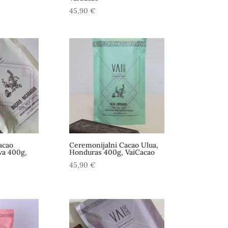
45,90
€
acao
Ceremonijalni Cacao Ulua,
va 400g,
Honduras 400g, VaiCacao
45,90
€