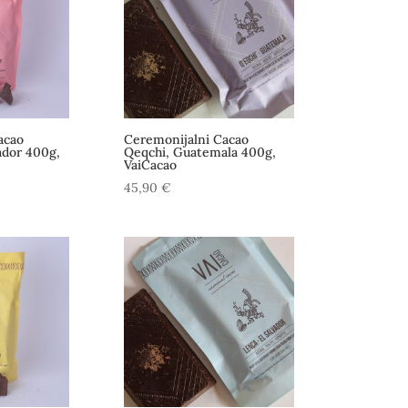
acao
Ceremonijalni Cacao
ador 400g,
Qeqchi, Guatemala 400g,
VaiCacao
45,90
€