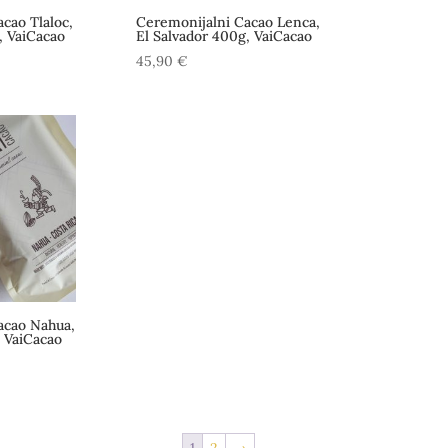
cao Tlaloc,
Ceremonijalni Cacao Lenca,
, VaiCacao
El Salvador 400g, VaiCacao
45,90
€
acao Nahua,
 VaiCacao
1
2
→