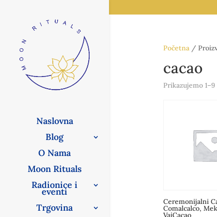
Početna
/ Proizv
cacao
Prikazujemo 1–9 
Naslovna
Blog
O Nama
Moon Rituals
Radionice i
eventi
Ceremonijalni C
Trgovina
Comalcalco, Mek
VaiCacao