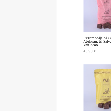
Ceremonijalni C
Atehuan, El Salv
VaiCacao
45,90
€