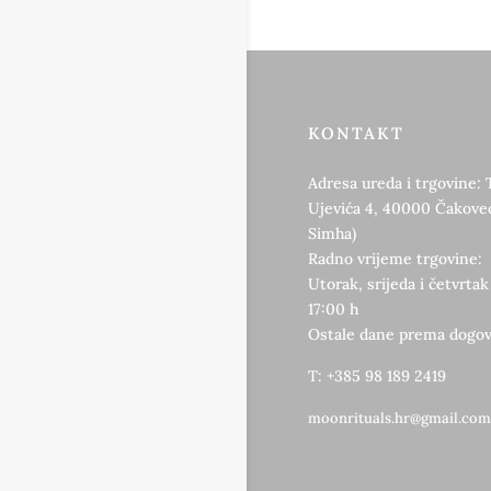
KONTAKT
Adresa ureda i trgovine: 
Ujevića 4, 40000 Čakovec
Simha)
Radno vrijeme trgovine:
Utorak, srijeda i četvrtak
17:00 h
Ostale dane prema dogov
T: +385 98 189 2419
moonrituals.hr@gmail.com