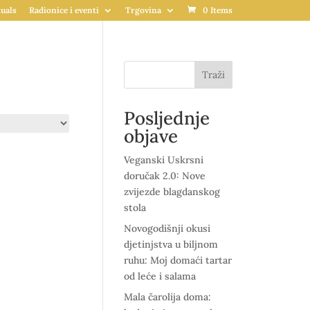
uals
Radionice i eventi
Trgovina
0 Items
Traži
Posljednje
objave
Veganski Uskrsni
doručak 2.0: Nove
zvijezde blagdanskog
stola
Novogodišnji okusi
djetinjstva u biljnom
ruhu: Moj domaći tartar
od leće i salama
Mala čarolija doma: