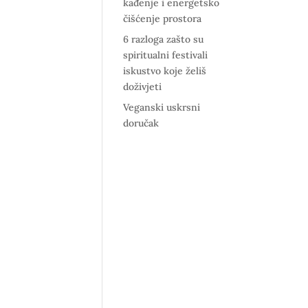
kađenje i energetsko
čišćenje prostora
6 razloga zašto su
spiritualni festivali
iskustvo koje želiš
doživjeti
Veganski uskrsni
doručak