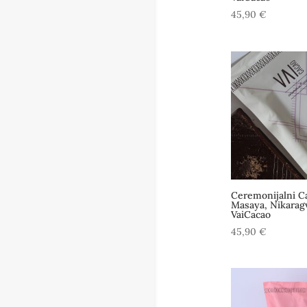
45,90
€
Ceremonijalni C
Masaya, Nikarag
VaiCacao
45,90
€