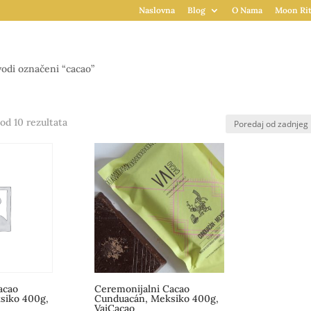
Naslovna
Blog
O Nama
Moon Rit
odi označeni “cacao”
Poredano
od 10 rezultata
po
najnovijem
acao
Ceremonijalni Cacao
siko 400g,
Cunduacán, Meksiko 400g,
VaiCacao