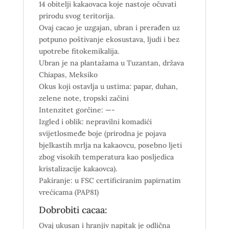
14 obitelji kakaovaca koje nastoje očuvati
prirodu svog teritorija.
Ovaj cacao je uzgajan, ubran i prerađen uz
potpuno poštivanje ekosustava, ljudi i bez
upotrebe fitokemikalija.
Ubran je na plantažama u
Tuzantan, država
Chiapas, Meksiko
Okus koji ostavlja u ustima:
papar, duhan,
zelene note, tropski začini
Intenzitet gorčine: —-
Izgled i oblik: nepravilni komadići
svijetlosmeđe boje (prirodna je pojava
bjelkastih mrlja na kakaovcu, posebno ljeti
zbog visokih temperatura kao posljedica
kristalizacije kakaovca).
Pakiranje: u FSC certificiranim papirnatim
vrećicama (PAP81)
Dobrobiti cacaa:
Ovaj ukusan i hranjiv napitak je odlična