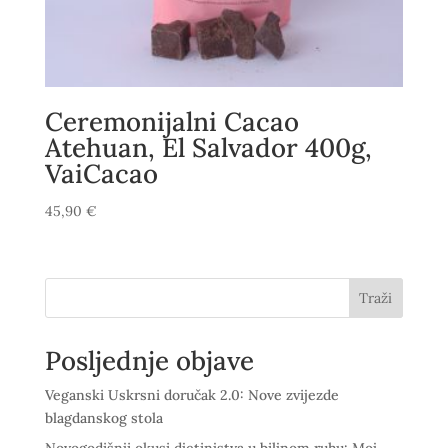
Ceremonijalni Cacao
Atehuan, El Salvador 400g,
VaiCacao
45,90
€
Traži
Posljednje objave
Veganski Uskrsni doručak 2.0: Nove zvijezde
blagdanskog stola