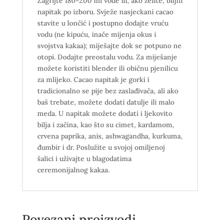
Zagrijte 180-200 ml vode ili, ako želite, biljni
napitak po izboru. Svježe nasjeckani cacao
stavite u lončić i postupno dodajte vruću
vodu (ne kipuću, inače mijenja okus i
svojstva kakaa); miješajte dok se potpuno ne
otopi. Dodajte preostalu vodu. Za miješanje
možete koristiti blender ili običnu pjenilicu
za mlijeko. Cacao napitak je gorki i
tradicionalno se pije bez zaslađivača, ali ako
baš trebate, možete dodati datulje ili malo
meda. U napitak možete dodati i ljekovito
bilja i začina, kao što su cimet, kardamom,
crvena paprika, anis, ashwagandha, kurkuma,
đumbir i dr. Poslužite u svojoj omiljenoj
šalici i uživajte u blagodatima
ceremonijalnog kakaa.
Povezani proizvodi