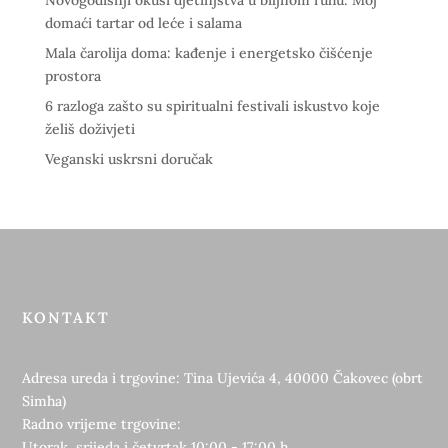
Novogodišnji okusi djetinjstva u biljnom ruhu: Moj
domaći tartar od leće i salama
Mala čarolija doma: kađenje i energetsko čišćenje
prostora
6 razloga zašto su spiritualni festivali iskustvo koje
želiš doživjeti
Veganski uskrsni doručak
KONTAKT
Adresa ureda i trgovine: Tina Ujevića 4, 40000 Čakovec (obrt
Simha)
Radno vrijeme trgovine:
Utorak, srijeda i četvrtak 10:00 - 17:00 h