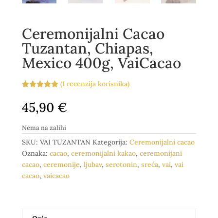
Ceremonijalni Cacao
Tuzantan, Chiapas,
Mexico 400g, VaiCacao
(
1
recenzija korisnika)
Korisnička
1
ocjena:
5.00
45,90
€
od ukupno
5 (
korisnika)
Nema na zalihi
SKU:
VAI TUZANTAN
Kategorija:
Ceremonijalni cacao
Oznaka:
cacao
,
ceremonijalni kakao
,
ceremonijani
cacao
,
ceremonije
,
ljubav
,
serotonin
,
sreća
,
vai
,
vai
cacao
,
vaicacao